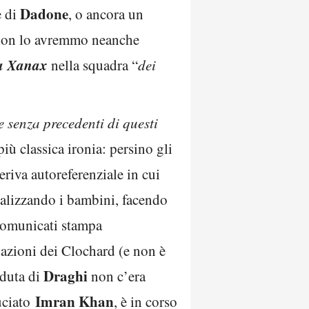
Dadone
e di
, o ancora un
 non lo avremmo neanche
ta Xanax
nella squadra “
dei
e senza precedenti di questi
più classica ironia: persino gli
riva autoreferenziale in cui
ntalizzando i bambini, facendo
 comunicati stampa
azioni dei Clochard (e non è
Draghi
aduta di
non c’era
Imran Khan
uciato
, è in corso