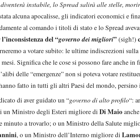
diventerà instabile, lo Spread salirà alle stelle, mori
stata alcuna apocalisse, gli indicatori economici e fin
amente al comando i titoli di stato e lo Spread avevan
 l’inconsistenza del “
governo dei migliori
”
(sigh!)
orneremo a votare subito: le ultime indiscrezioni sulla
 mesi. Significa che le cose si possono fare anche in f
alibi delle “emergenze” non si poteva votare restituend
anno fatto in tutti gli altri Paesi del mondo, persino
dicato di aver guidato un “
governo di alto profilo
“: a
Di Maio
i un Ministro degli Esteri migliore di
anche 
minuto a trovarlo; o un Ministro della Salute migli
annini
Lamor
, o un Ministro dell’Interno migliore di