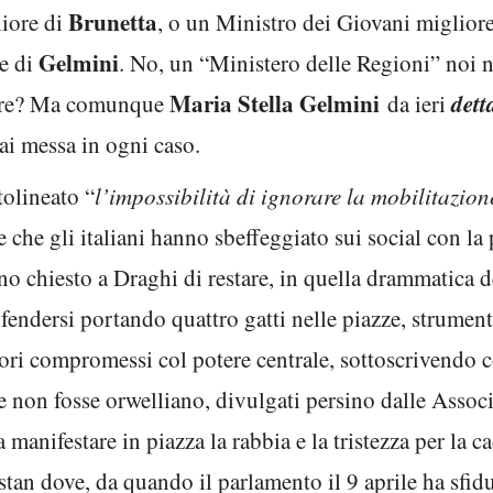
Brunetta
iore di
, o un Ministro dei Giovani miglior
Gelmini
re di
. No, un “Ministero delle Regioni” noi
Maria Stella Gelmini
det
rvire? Ma comunque
da ieri
i messa in ogni caso.
tolineato “
l’impossibilità di ignorare la mobilitazion
e che gli italiani hanno sbeffeggiato sui social con la 
 chiesto a Draghi di restare, in quella drammatica de
difendersi portando quattro gatti nelle piazze, strume
ttori compromessi col potere centrale, sottoscrivendo
non fosse orwelliano, divulgati persino dalle Associ
 manifestare in piazza la rabbia e la tristezza per la c
tan dove, da quando il parlamento il 9 aprile ha sfid