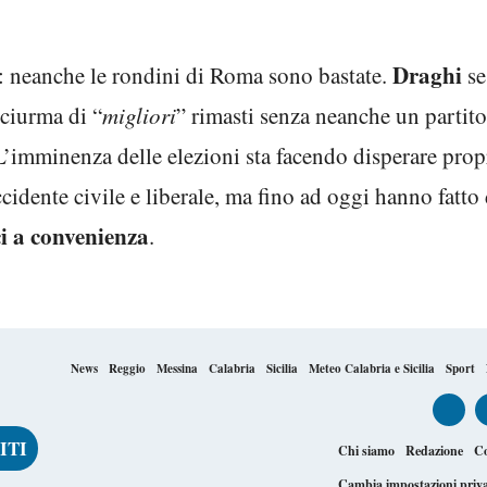
Draghi
e: neanche le rondini di Roma sono bastate.
se
 ciurma di “
migliori
” rimasti senza neanche un partit
 L’imminenza delle elezioni sta facendo disperare prop
cidente civile e liberale, ma fino ad oggi hanno fatto 
i a convenienza
.
News
Reggio
Messina
Calabria
Sicilia
Meteo Calabria e Sicilia
Sport
Chi siamo
Redazione
Co
Cambia impostazioni priv