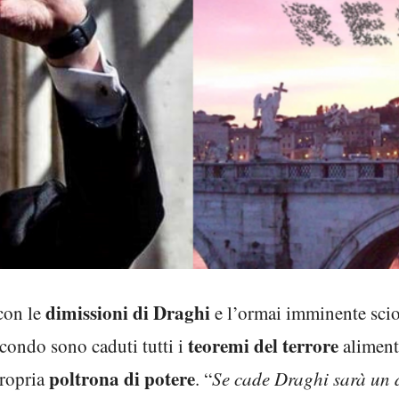
dimissioni di Draghi
con le
e l’ormai imminente scio
teoremi del terrore
econdo sono caduti tutti i
alimenta
poltrona di potere
propria
. “
Se cade Draghi sarà un d