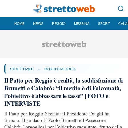
HOME
NEWS
REGGIO
MESSINA
SPORT
CALA
»
STRETTOWEB
REGGIO CALABRIA
Il Patto per Reggio è realtà, la soddisfazione di
Brunetti e Calabrò: “il merito è di Falcomatà,
l’obiettivo è abbassare le tasse” | FOTO e
INTERVISTE
Il Patto per Reggio è realtà: il Presidente Draghi ha
firmato. Il sindaco ff Paolo Brunetti e l’Assessore
Calabrò: “orgogliosi per l’obiettivo raggiunto, frutto della