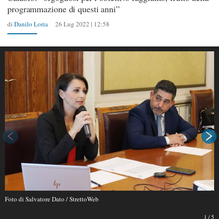
programmazione di questi anni”
di
Danilo Loria
26 Lug 2022 | 12:58
Foto di Salvatore Dato / StrettoWeb
1
/
5