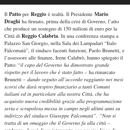
Patto
Reggio
Mario
Il
per
è realtà. Il Presidente
Draghi
ha firmato, prima della crisi di Governo, l’atto
che produce un sostegno di 150 milioni di euro per la
Reggio Calabria
Città di
. In una conferenza stampa a
Palazzo San Giorgio, nella Sala dei Lampadari “Italo
Falcomatà”, il sindaco facenti funzioni, Paolo Brunetti, e
l’assessore alle finanze, Irene Calabrò, hanno spiegato il
Patto: “
il capo del Governo ha dimostrato grande
rispetto per il lavoro che è stato fatto –
ha rimarcato
Brunetti –
dando seguito all’accordo raggiunto nei mesi
scorsi che darà respiro finanziario a tanti Comuni
italiani ed in particolare alla nostra Città, che ha
acquisito nuova credibilità grazie alla programmazione
seria e scrupolosa messa in campo negli ultimi anni su
indirizzo del sindaco Giuseppe Falcomatà”. ”Non si
tratta di un omaggio che il Governo fa alla città –
evidenza
– bensì di un intervento con precise linee di