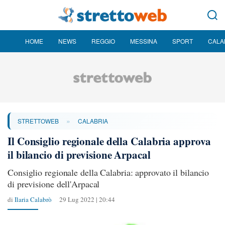
HOME
NEWS
REGGIO
MESSINA
SPORT
CALA
»
STRETTOWEB
CALABRIA
Il Consiglio regionale della Calabria approva
il bilancio di previsione Arpacal
Consiglio regionale della Calabria: approvato il bilancio
di previsione dell'Arpacal
di
Ilaria Calabrò
29 Lug 2022 | 20:44