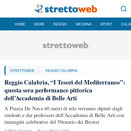
HOME
NEWS
REGGIO
MESSINA
SPORT
CALA
»
STRETTOWEB
REGGIO CALABRIA
Reggio Calabria, “I Tesori del Mediterraneo”:
questa sera performance pittorica
dell’Accademia di Belle Arti
A Piazza De Nava 40 metri di tela verranno dipinti dagli
studenti e dai professori dell’Accademia di Belle Arti con
immagini celebrative del 50enario dei Bronzi
di
Mirko Spadaro
28 Lug 2022 | 17:02