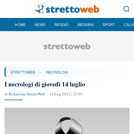
HOME
NEWS
REGGIO
MESSINA
SPORT
CALA
»
STRETTOWEB
NECROLOGI
I necrologi di giovedì 14 luglio
di
Redazione StrettoWeb
14 Lug 2022 | 23:05