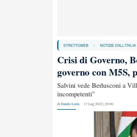
»
STRETTOWEB
NOTIZIE DALL'ITALIA
Crisi di Governo, Be
governo con M5S, pr
Salvini vede Berlusconi a Vill
incompetenti"
di
Danilo Loria
17 Lug 2022 | 20:00