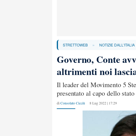
»
STRETTOWEB
NOTIZIE DALL'ITALIA
Governo, Conte avver
altrimenti noi lasc
Il leader del Movimento 5 St
presentato al capo dello stato
di
Consolato Cicciù
8 Lug 2022 | 17:29