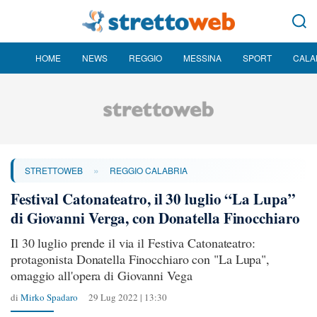
HOME
NEWS
REGGIO
MESSINA
SPORT
CALA
»
STRETTOWEB
REGGIO CALABRIA
Festival Catonateatro, il 30 luglio “La Lupa”
di Giovanni Verga, con Donatella Finocchiaro
Il 30 luglio prende il via il Festiva Catonateatro:
protagonista Donatella Finocchiaro con "La Lupa",
omaggio all'opera di Giovanni Vega
di
Mirko Spadaro
29 Lug 2022 | 13:30