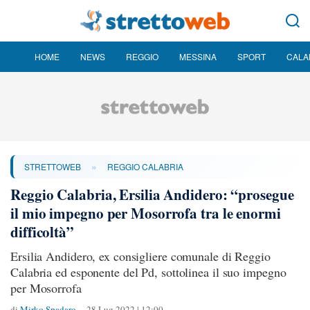
HOME
NEWS
REGGIO
MESSINA
SPORT
CALA
»
STRETTOWEB
REGGIO CALABRIA
Reggio Calabria, Ersilia Andidero: “prosegue
il mio impegno per Mosorrofa tra le enormi
difficoltà”
Ersilia Andidero, ex consigliere comunale di Reggio
Calabria ed esponente del Pd, sottolinea il suo impegno
per Mosorrofa
di
Mirko Spadaro
28 Lug 2022 | 12:00