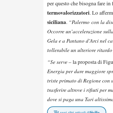
per questo che bisogna fare in 
termovalorizzatori
. Lo affer
siciliana
.
“Palermo con la disc
Occorre un’accelerazione sulla
Gela e a Pantano d’Arci nel c
tollerabile un ulteriore ritard
“Se serve
– la proposta di Fig
Energia per dare maggiore spri
triste primato di Regione con u
trasferire altrove i rifiuti pe
dove si paga una Tari altissima
Sicilia
Leggi altri articoli di