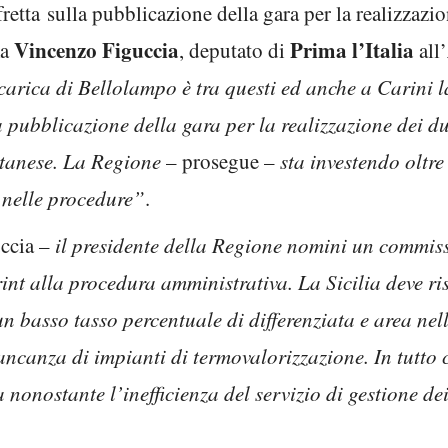
fretta sulla pubblicazione della gara per la realizzazi
Vincenzo Figuccia
Prima l’Italia
ma
, deputato di
all’
arica di Bellolampo è tra questi ed anche a Carini l
 pubblicazione della gara per la realizzazione dei du
atanese. La Regione
– prosegue –
sta investendo oltr
o nelle procedure”
.
uccia –
il presidente della Regione nomini un commiss
nt alla procedura amministrativa. La Sicilia deve ris
n basso tasso percentuale di differenziata e area nella
r mancanza di impianti di termovalorizzazione. In tutt
 nonostante l’inefficienza del servizio di gestione dei