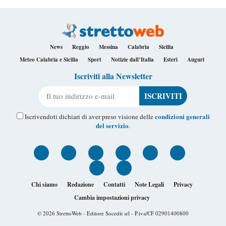
News
Reggio
Messina
Calabria
Sicilia
Meteo Calabria e Sicilia
Sport
Notizie dall’Italia
Esteri
Auguri
Iscriviti alla Newsletter
Il tuo indirizzo e-mail
condizioni generali
Iscrivendoti dichiari di aver preso visione delle
del servizio
.
Chi siamo
Redazione
Contatti
Note Legali
Privacy
Cambia impostazioni privacy
© 2026
StrettoWeb
- Editore Socedit srl - P.iva/CF 02901400800