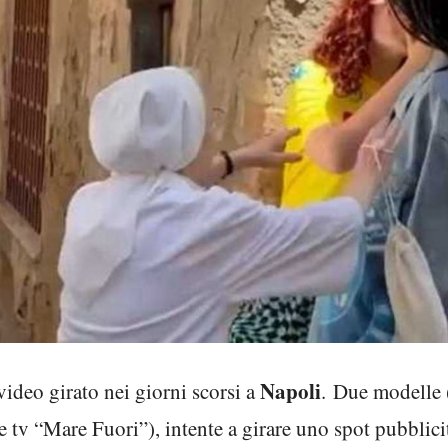
Napoli
video girato nei giorni scorsi a
. Due modelle 
e tv “Mare Fuori”), intente a girare uno spot pubblici