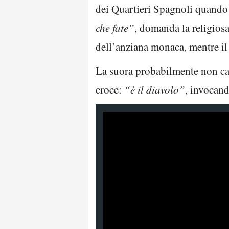
dei Quartieri Spagnoli quando 
che fate”
, domanda la religios
dell’anziana monaca, mentre i
La suora probabilmente non capi
croce:
“è il diavolo”
, invocan