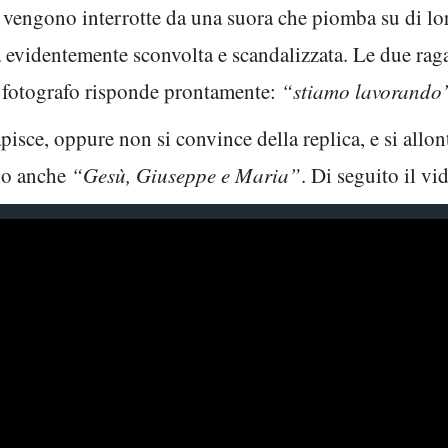
vengono interrotte da una suora che piomba su di lor
a evidentemente sconvolta e scandalizzata. Le due rag
l fotografo risponde prontamente:
“stiamo lavorando
sce, oppure non si convince della replica, e si allon
do anche
“Gesù, Giuseppe e Maria”
. Di seguito il vi