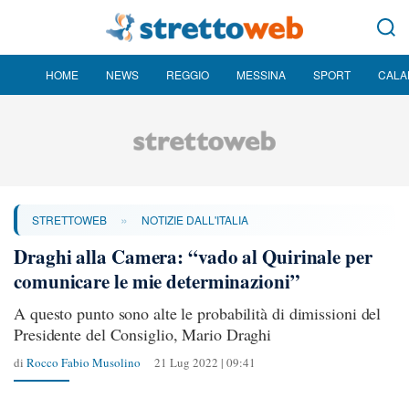
HOME
NEWS
REGGIO
MESSINA
SPORT
CALA
»
STRETTOWEB
NOTIZIE DALL'ITALIA
Draghi alla Camera: “vado al Quirinale per
comunicare le mie determinazioni”
A questo punto sono alte le probabilità di dimissioni del
Presidente del Consiglio, Mario Draghi
di
Rocco Fabio Musolino
21 Lug 2022 | 09:41