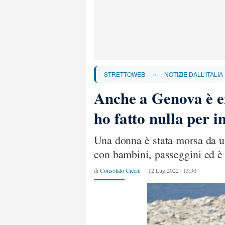
»
STRETTOWEB
NOTIZIE DALL'ITALIA
Anche a Genova è e
ho fatto nulla per i
Una donna è stata morsa da un
con bambini, passeggini ed è a
di
Consolato Cicciù
12 Lug 2022 | 13:30