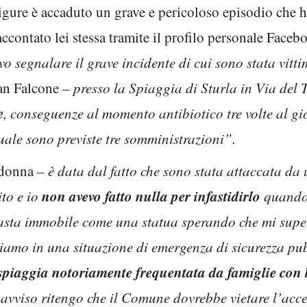
 ligure è accaduto un grave e pericoloso episodio che 
accontato lei stessa tramite il profilo personale Face
 segnalare il grave incidente di cui sono stata vitti
an Falcone
– presso la Spiaggia di Sturla in Via del 
e
, conseguenze al momento antibiotico tre volte al gi
uale sono previste tre somministrazioni”.
 donna
– è data dal fatto che sono stata attaccata da
non avevo fatto nulla per infastidirlo
ito e io
quando 
sta immobile come una statua sperando che mi supera
viamo in una situazione di emergenza di sicurezza pu
spiaggia notoriamente frequentata da famiglie con
o avviso ritengo che il Comune dovrebbe vietare l’acce