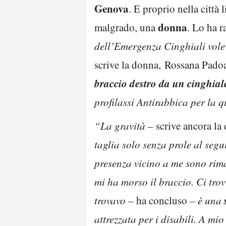
Genova
. E proprio nella città
donna
malgrado, una
. Lo ha r
dell’Emergenza Cinghiali volevo
scrive la donna, Rossana Pado
braccio destro da un cinghial
profilassi Antirabbica per la q
“La gravità –
scrive ancora la
taglia solo senza prole al segu
presenza vicino a me sono rima
mi ha morso il braccio. Ci tro
trovavo –
ha concluso
– è una
attrezzata per i disabili. A mi