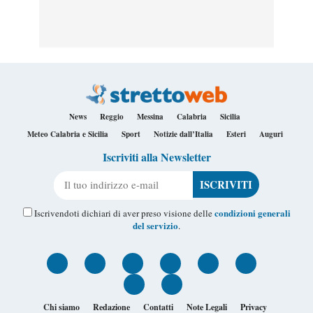
News
Reggio
Messina
Calabria
Sicilia
Meteo Calabria e Sicilia
Sport
Notizie dall’Italia
Esteri
Auguri
Iscriviti alla Newsletter
Il tuo indirizzo e-mail
condizioni generali
Iscrivendoti dichiari di aver preso visione delle
del servizio
.
Chi siamo
Redazione
Contatti
Note Legali
Privacy