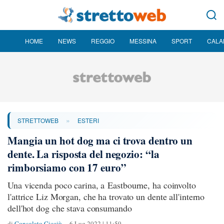
HOME
NEWS
REGGIO
MESSINA
SPORT
CALA
»
STRETTOWEB
ESTERI
Mangia un hot dog ma ci trova dentro un
dente. La risposta del negozio: “la
rimborsiamo con 17 euro”
Una vicenda poco carina, a Eastbourne, ha coinvolto
l'attrice Liz Morgan, che ha trovato un dente all'interno
dell'hot dog che stava consumando
di
Consolato Cicciù
6 Lug 2022 | 11:59