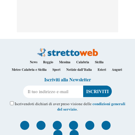
News
Reggio
Messina
Calabria
Sicilia
Meteo Calabria e Sicilia
Sport
Notizie dall’Italia
Esteri
Auguri
Iscriviti alla Newsletter
Il tuo indirizzo e-mail
condizioni generali
Iscrivendoti dichiari di aver preso visione delle
del servizio
.