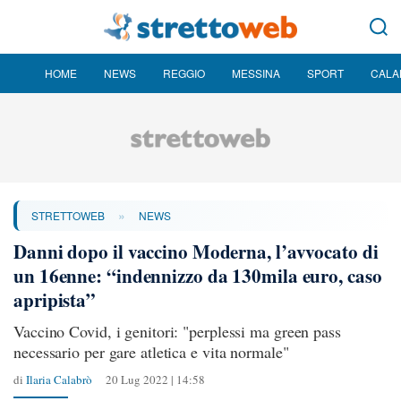
HOME
NEWS
REGGIO
MESSINA
SPORT
CALA
»
STRETTOWEB
NEWS
Danni dopo il vaccino Moderna, l’avvocato di
un 16enne: “indennizzo da 130mila euro, caso
apripista”
Vaccino Covid, i genitori: "perplessi ma green pass
necessario per gare atletica e vita normale"
di
Ilaria Calabrò
20 Lug 2022 | 14:58