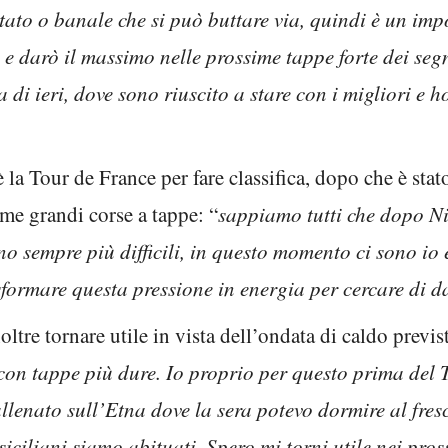
ato o banale che si può buttare via, quindi è un impo
 e darò il massimo nelle prossime tappe forte dei seg
 di ieri, dove sono riuscito a stare con i migliori e h
 la Tour de France per fare classifica, dopo che è stat
time grandi corse a tappe: “
sappiamo tutti che dopo Nib
ono sempre più difficili, in questo momento ci sono io
sformare questa pressione in energia per cercare di da
ltre tornare utile in vista dell’ondata di caldo previs
con tappe più dure. Io proprio per questo prima del 
allenato sull’Etna dove la sera potevo dormire al fre
siciliani siamo abituati. Spero mi torni utile nei pros