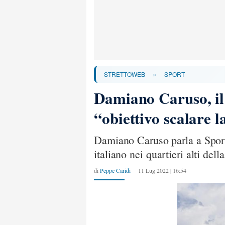
»
STRETTOWEB
SPORT
Damiano Caruso, il 
“obiettivo scalare l
Damiano Caruso parla a Sport 
italiano nei quartieri alti del
di
Peppe Caridi
11 Lug 2022 | 16:54