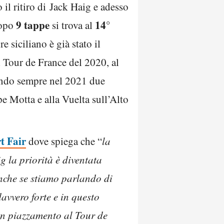
il ritiro di Jack Haig e adesso
9 tappe
14°
dopo
si trova al
re siciliano è già stato il
l Tour de France del 2020, al
cendo sempre nel 2021 due
e Motta e alla Vuelta sull’Alto
t Fair
dove spiega che “
la
g la priorità è diventata
anche se stiamo parlando di
davvero forte e in questo
on piazzamento al Tour de