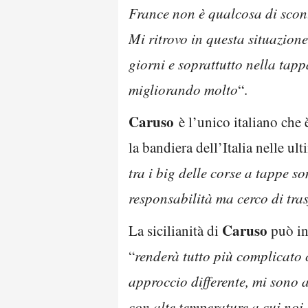
France non è qualcosa di scont
Mi ritrovo in questa situazione
giorni e soprattutto nella tappa
migliorando molto
“.
Caruso
è l’unico italiano che è
la bandiera dell’Italia nelle ul
tra i big delle corse a tappe s
responsabilità ma cerco di tra
Caruso
La sicilianità di
può ino
“
renderà tutto più complicato 
approccio differente, mi sono 
con alte temperature a cui noi 