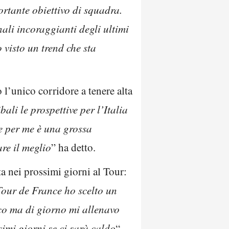
rtante obiettivo di squadra.
nali incoraggianti degli ultimi
o visto un trend che sta
o l’unico corridore a tenere alta
ali le prospettive per l’Italia
 e per me è una grossa
re il meglio
” ha detto.
ta nei prossimi giorni al Tour:
Tour de France ho scelto un
sco ma di giorno mi allenavo
simi giorni se ci sarà caldo
“.