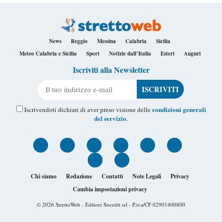
News
Reggio
Messina
Calabria
Sicilia
Meteo Calabria e Sicilia
Sport
Notizie dall’Italia
Esteri
Auguri
Iscriviti alla Newsletter
Il tuo indirizzo e-mail
condizioni generali
Iscrivendoti dichiari di aver preso visione delle
del servizio
.
Chi siamo
Redazione
Contatti
Note Legali
Privacy
Cambia impostazioni privacy
© 2026
StrettoWeb
- Editore Socedit srl - P.iva/CF 02901400800