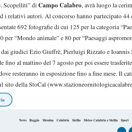
Campo Calabro
 Scopelliti” di
, avrà luogo la ceri
 ed i relativi autori. Al concorso hanno partecipato 4
esentate 692 fotografie di cui 125 per la categoria “Pa
00 per “Mondo animale” e 80 per “Paesaggi aspromon
te dai giudici Ezio Giuffrè, Pierluigi Rizzato e Ioann
e fino al mattino del 7 agosto per poi essere trasfer
ove resteranno in esposizione fino a fine mese. Il cat
sul sito della StoCal (www.stazioneornitologicacalabr
ria
News
Reggio
Messina
Calabria
Sicilia
Meteo Calabria e Sicilia
Sport