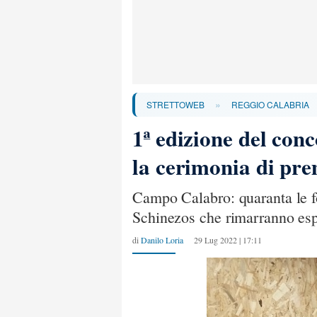
»
STRETTOWEB
REGGIO CALABRIA
1ª edizione del co
la cerimonia di pr
Campo Calabro: quaranta le fot
Schinezos che rimarranno espo
di
Danilo Loria
29 Lug 2022 | 17:11