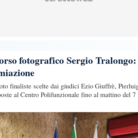
ncorso fotografico Sergio Tralong
emiazione
o finaliste scelte dai giudici Ezio Giuffrè, Pierlui
ste al Centro Polifunzionale fino al mattino del 7