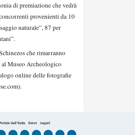
monia di premiazione che vedrà
4 concorrenti provenienti da 10
esaggio naturale”, 87 per
tani”.
is Schinezos che rimarranno
ite al Museo Archeologico
alogo online delle fotografie
ese.com).
Notizie dall’Italia
Esteri
Auguri