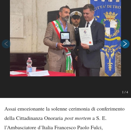
1
/
4
Assai emozionante la solenne cerimonia di conferimento
della Cittadinanza Onoraria
post mortem
a S. E.
l’Ambasciatore d’Italia Francesco Paolo Fulci,