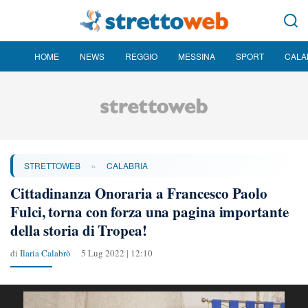
HOME
NEWS
REGGIO
MESSINA
SPORT
CALA
»
STRETTOWEB
CALABRIA
Cittadinanza Onoraria a Francesco Paolo
Fulci, torna con forza una pagina importante
della storia di Tropea!
di
Ilaria Calabrò
5 Lug 2022 | 12:10