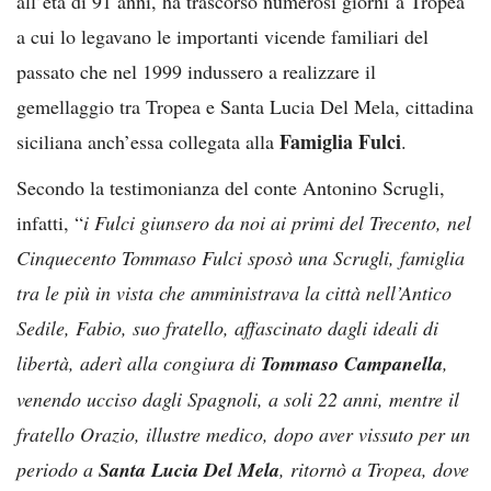
all’età di 91 anni, ha trascorso numerosi giorni a Tropea
a cui lo legavano le importanti vicende familiari del
passato che nel 1999 indussero a realizzare il
gemellaggio tra Tropea e Santa Lucia Del Mela, cittadina
Famiglia Fulci
siciliana anch’essa collegata alla
.
Secondo la testimonianza del conte Antonino Scrugli,
infatti, “
i Fulci giunsero da noi ai primi del Trecento, nel
Cinquecento Tommaso Fulci sposò una Scrugli, famiglia
tra le più in vista che amministrava la città nell’Antico
Sedile, Fabio, suo fratello, affascinato dagli ideali di
libertà, aderì alla congiura di
Tommaso Campanella
,
venendo ucciso dagli Spagnoli, a soli 22 anni, mentre il
fratello Orazio, illustre medico, dopo aver vissuto per un
periodo a
Santa Lucia Del Mela
, ritornò a Tropea, dove