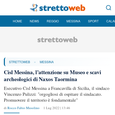
HOME
NEWS
REGGIO
MESSINA
SPORT
CALA
»
STRETTOWEB
MESSINA
Cisl Messina, l’attenzione su Museo e scavi
archeologici di Naxos Taormina
Esecutivo Cisl Messina a Francavilla di Sicilia, il sindaco
Vincenzo Pulizzi: "orgogliosi di ospitare il sindacato.
Promuovere il territorio è fondamentale"
di
Rocco Fabio Musolino
1 Lug 2022 | 13:46