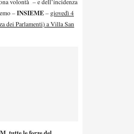
buona volontà – e dell’incidenza
INSIEME
eremo –
–
giovedì 4
za dei Parlamenti) a Villa San
M, tutte le forze del