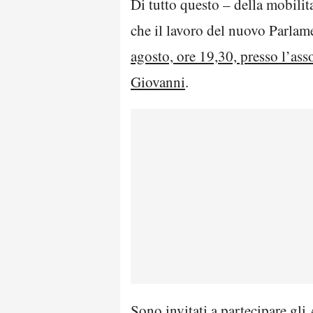
Di tutto questo – della mobilit
che il lavoro del nuovo Parlame
agosto, ore 19,30, presso l’as
Giovanni
.
Sono invitati a partecipare gli