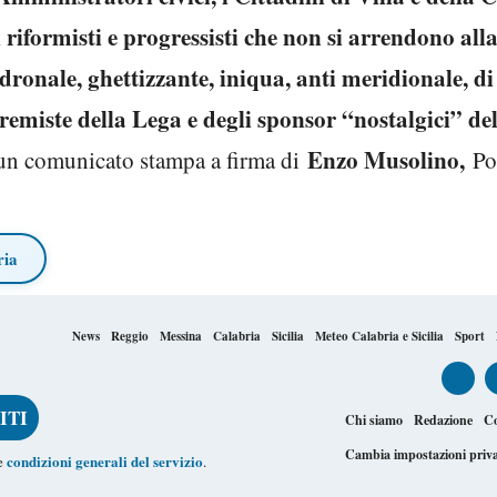
i riformisti e progressisti che non si arrendono alla
padronale, ghettizzante, iniqua, anti meridionale, 
stremiste della Lega e degli sponsor “nostalgici” d
Enzo Musolino,
n un comunicato stampa a firma di
Po
ria
News
Reggio
Messina
Calabria
Sicilia
Meteo Calabria e Sicilia
Sport
Chi siamo
Redazione
Co
Cambia impostazioni priv
condizioni generali del servizio
le
.