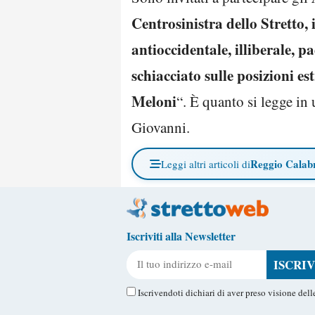
Centrosinistra dello Stretto, 
antioccidentale, illiberale, 
schiacciato sulle posizioni e
Meloni
“. È quanto si legge i
Giovanni.
Reggio Calab
Leggi altri articoli di
Iscriviti alla Newsletter
Il tuo indirizzo e-mail
Iscrivendoti dichiari di aver preso visione del