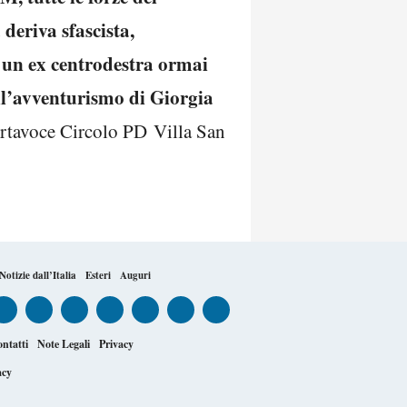
 deriva sfascista,
di un ex centrodestra ormai
ell’avventurismo di Giorgia
rtavoce Circolo PD Villa San
Notizie dall’Italia
Esteri
Auguri
ntatti
Note Legali
Privacy
acy