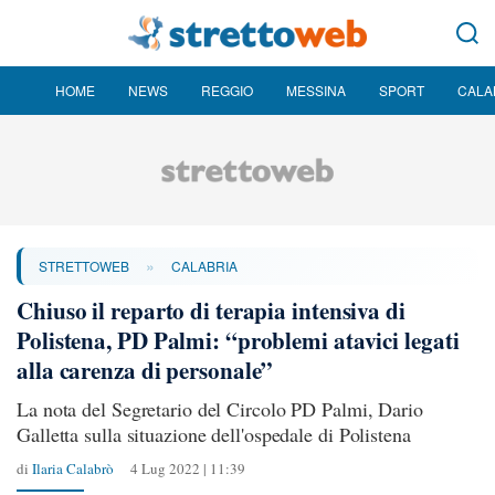
HOME
NEWS
REGGIO
MESSINA
SPORT
CALA
»
STRETTOWEB
CALABRIA
Chiuso il reparto di terapia intensiva di
Polistena, PD Palmi: “problemi atavici legati
alla carenza di personale”
La nota del Segretario del Circolo PD Palmi, Dario
Galletta sulla situazione dell'ospedale di Polistena
di
Ilaria Calabrò
4 Lug 2022 | 11:39