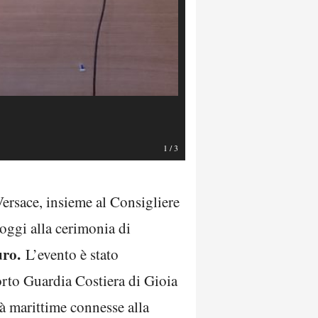
1
/
3
rsace, insieme al Consigliere
oggi alla cerimonia di
uro.
L’evento è stato
rto Guardia Costiera di Gioia
ità marittime connesse alla