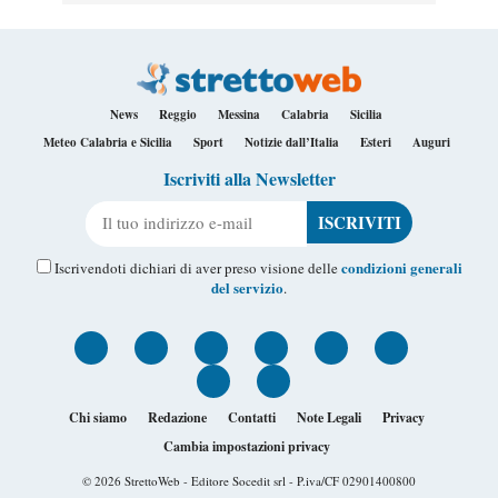
News
Reggio
Messina
Calabria
Sicilia
Meteo Calabria e Sicilia
Sport
Notizie dall’Italia
Esteri
Auguri
Iscriviti alla Newsletter
Il tuo indirizzo e-mail
condizioni generali
Iscrivendoti dichiari di aver preso visione delle
del servizio
.
Chi siamo
Redazione
Contatti
Note Legali
Privacy
Cambia impostazioni privacy
© 2026
StrettoWeb
- Editore Socedit srl - P.iva/CF 02901400800