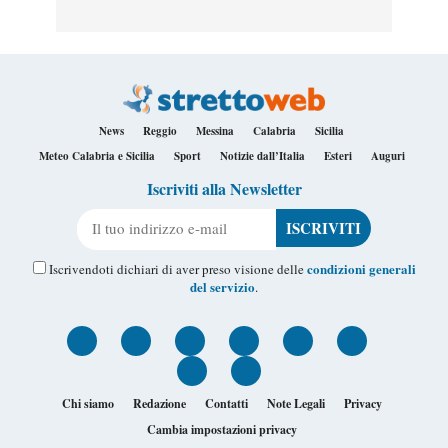
News
Reggio
Messina
Calabria
Sicilia
Meteo Calabria e Sicilia
Sport
Notizie dall’Italia
Esteri
Auguri
Iscriviti alla Newsletter
Il tuo indirizzo e-mail
condizioni generali
Iscrivendoti dichiari di aver preso visione delle
del servizio
.
Chi siamo
Redazione
Contatti
Note Legali
Privacy
Cambia impostazioni privacy