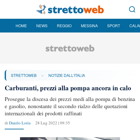
HOME
NEWS
REGGIO
MESSINA
SPORT
CALA
»
STRETTOWEB
NOTIZIE DALL'ITALIA
Carburanti, prezzi alla pompa ancora in calo
Prosegue la discesa dei prezzi medi alla pompa di benzina
e gasolio, nonostante il secondo rialzo delle quotazioni
internazionali dei prodotti raffinati
di
Danilo Loria
28 Lug 2022 | 09:35