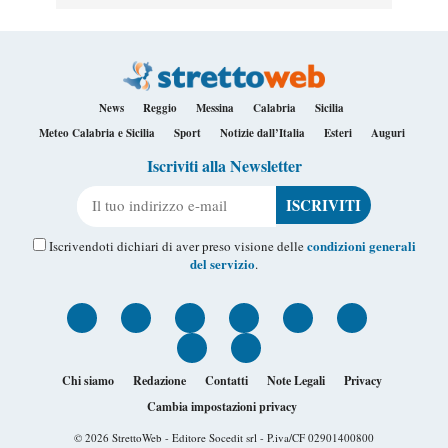
News
Reggio
Messina
Calabria
Sicilia
Meteo Calabria e Sicilia
Sport
Notizie dall’Italia
Esteri
Auguri
Iscriviti alla Newsletter
Il tuo indirizzo e-mail
condizioni generali
Iscrivendoti dichiari di aver preso visione delle
del servizio
.
Chi siamo
Redazione
Contatti
Note Legali
Privacy
Cambia impostazioni privacy
© 2026
StrettoWeb
- Editore Socedit srl - P.iva/CF 02901400800