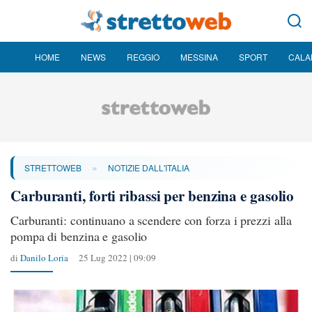
HOME
NEWS
REGGIO
MESSINA
SPORT
CALA
»
STRETTOWEB
NOTIZIE DALL'ITALIA
Carburanti, forti ribassi per benzina e gasolio
Carburanti: continuano a scendere con forza i prezzi alla
pompa di benzina e gasolio
di
Danilo Loria
25 Lug 2022 | 09:09