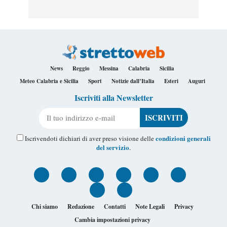
News
Reggio
Messina
Calabria
Sicilia
Meteo Calabria e Sicilia
Sport
Notizie dall’Italia
Esteri
Auguri
Iscriviti alla Newsletter
Il tuo indirizzo e-mail
condizioni generali
Iscrivendoti dichiari di aver preso visione delle
del servizio
.
Chi siamo
Redazione
Contatti
Note Legali
Privacy
Cambia impostazioni privacy