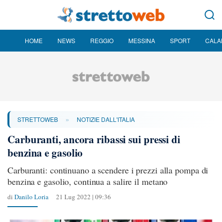
HOME
NEWS
REGGIO
MESSINA
SPORT
CALA
»
STRETTOWEB
NOTIZIE DALL'ITALIA
Carburanti, ancora ribassi sui pressi di
benzina e gasolio
Carburanti: continuano a scendere i prezzi alla pompa di
benzina e gasolio, continua a salire il metano
di
Danilo Loria
21 Lug 2022 | 09:36