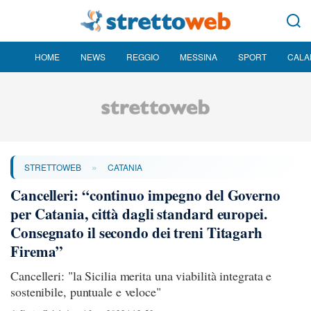
HOME
NEWS
REGGIO
MESSINA
SPORT
CALA
»
STRETTOWEB
CATANIA
Cancelleri: “continuo impegno del Governo
per Catania, città dagli standard europei.
Consegnato il secondo dei treni Titagarh
Firema”
Cancelleri: "la Sicilia merita una viabilità integrata e
sostenibile, puntuale e veloce"