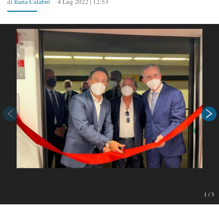
di
Ilaria Calabrò
4 Lug 2022 | 12:53
1
/
3