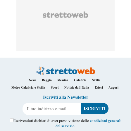
News
Reggio
Messina
Calabria
Sicilia
Meteo Calabria e Sicilia
Sport
Notizie dall’Italia
Esteri
Auguri
Iscriviti alla Newsletter
Il tuo indirizzo e-mail
condizioni generali
Iscrivendoti dichiari di aver preso visione delle
del servizio
.