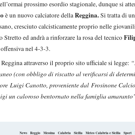
ell’ormai prossimo esordio stagionale, dunque si attend
to
Reggina.
è un nuovo calciatore della
Si tratta di u
sano, cresciuto calcisticamente proprio nelle giovanil
Fil
o Stretto ed andrà a rinforzare la rosa del tecnico
a offensiva nel 4-3-3.
eggina attraverso il proprio sito ufficiale si legge:
“
neo (con obbligo di riscatto al verificarsi di determi
atore Luigi Canotto, proveniente dal Frosinone Calcio
uigi un caloroso bentornato nella famiglia amaranto
News
Reggio
Messina
Calabria
Sicilia
Meteo Calabria e Sicilia
Sport