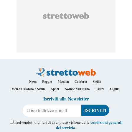
News
Reggio
Messina
Calabria
Sicilia
Meteo Calabria e Sicilia
Sport
Notizie dall’Italia
Esteri
Auguri
Iscriviti alla Newsletter
Il tuo indirizzo e-mail
condizioni generali
Iscrivendoti dichiari di aver preso visione delle
del servizio
.