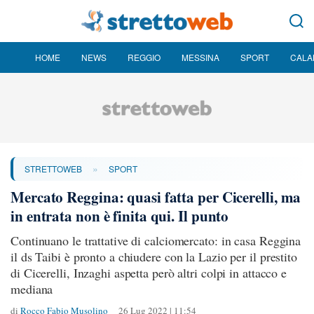
HOME
NEWS
REGGIO
MESSINA
SPORT
CALA
»
STRETTOWEB
SPORT
Mercato Reggina: quasi fatta per Cicerelli, ma
in entrata non è finita qui. Il punto
Continuano le trattative di calciomercato: in casa Reggina
il ds Taibi è pronto a chiudere con la Lazio per il prestito
di Cicerelli, Inzaghi aspetta però altri colpi in attacco e
mediana
di
Rocco Fabio Musolino
26 Lug 2022 | 11:54