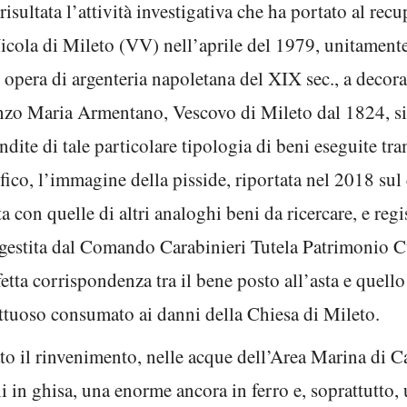
risultata l’attività investigativa che ha portato al rec
icola di Mileto (VV) nell’aprile del 1979, unitamente 
 opera di argenteria napoletana del XIX sec., a decor
nzo Maria Armentano, Vescovo di Mileto dal 1824, si è
ite di tale particolare tipologia di beni eseguite tram
ifico, l’immagine della pisside, riportata nel 2018 sul
a con quelle di altri analoghi beni da ricercare, e regi
ti gestita dal Comando Carabinieri Tutela Patrimonio 
etta corrispondenza tra il bene posto all’asta e quello
ittuoso consumato ai danni della Chiesa di Mileto.
lato il rinvenimento, nelle acque dell’Area Marina di 
 in ghisa, una enorme ancora in ferro e, soprattutto