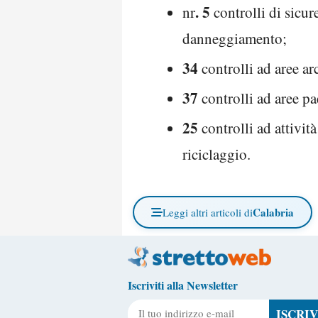
. 5
nr
controlli di sicure
danneggiamento;
34
controlli ad aree arc
37
controlli ad aree pa
25
controlli ad attività 
riciclaggio.
Calabria
Leggi altri articoli di
Iscriviti alla Newsletter
Il tuo indirizzo e-mail