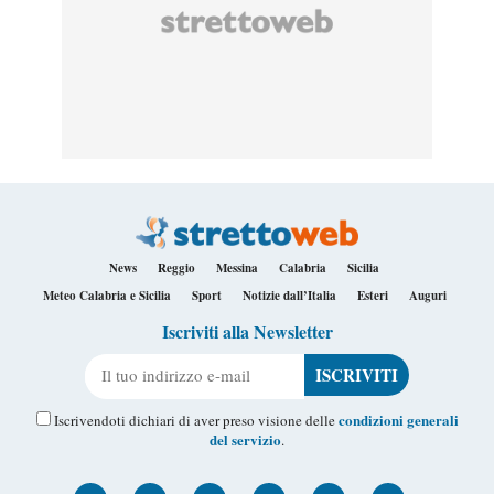
News
Reggio
Messina
Calabria
Sicilia
Meteo Calabria e Sicilia
Sport
Notizie dall’Italia
Esteri
Auguri
Iscriviti alla Newsletter
Il tuo indirizzo e-mail
condizioni generali
Iscrivendoti dichiari di aver preso visione delle
del servizio
.