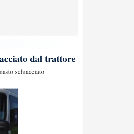
cciato dal trattore
imasto schiacciato