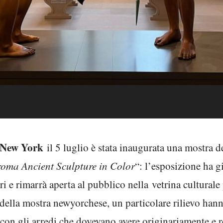
New York
il 5 luglio è stata inaugurata una mostra d
oma Ancient Sculpture in Color
“: l’esposizione ha 
ri e rimarrà aperta al pubblico nella vetrina cultural
della mostra newyorchese, un particolare rilievo hann
i con gli arredi che dovevano avere originariamente e 