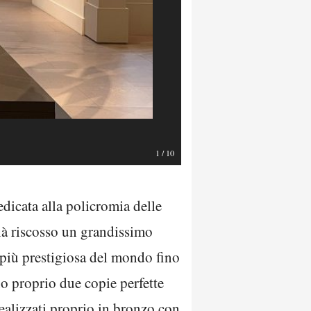
1
/
10
edicata alla policromia delle
già riscosso un grandissimo
e più prestigiosa del mondo fino
o proprio due copie perfette
realizzati proprio in bronzo con