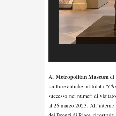
Metropolitan Museum
Al
di
sculture antiche intitolata “
Chr
successo nei numeri di visitato
al 26 marzo 2023. All’interno 
dei Bronzi di Riace, ricostruit