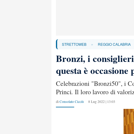
»
STRETTOWEB
REGGIO CALABRIA
Bronzi, i consiglier
questa è occasione 
Celebrazioni "Bronzi50", i Co
Princi. Il loro lavoro di valo
di
Consolato Cicciù
8 Lug 2022 | 13:03