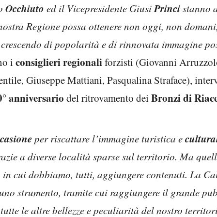
Occhiuto
Princi
to
ed il Vicepresidente Giusi
stanno a
nostra Regione possa ottenere non oggi, non domani,
n crescendo di popolarità e di rinnovata immagine pos
consiglieri regionali
no i
forzisti (Giovanni Arruzzo
entile, Giuseppe Mattiani, Pasqualina Straface), inte
0° anniversario
Bronzi di Riac
del ritrovamento dei
casione
cultura
per riscattare l’immagine turistica e
razie a diverse località sparse sul territorio. Ma que
 in cui dobbiamo, tutti, aggiungere contenuti. La Cal
uno strumento, tramite cui raggiungere il grande pubb
 tutte le altre bellezze e peculiarità del nostro territ