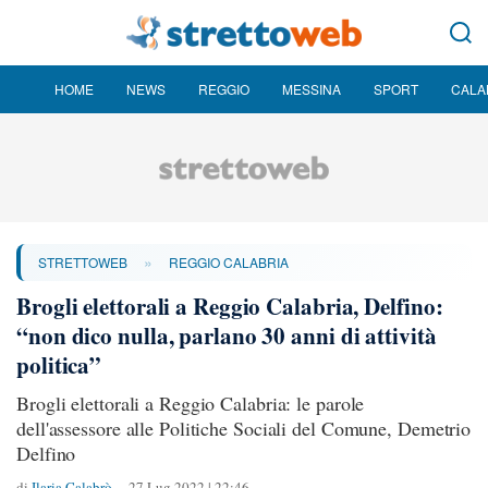
HOME
NEWS
REGGIO
MESSINA
SPORT
CALA
»
STRETTOWEB
REGGIO CALABRIA
Brogli elettorali a Reggio Calabria, Delfino:
“non dico nulla, parlano 30 anni di attività
politica”
Brogli elettorali a Reggio Calabria: le parole
dell'assessore alle Politiche Sociali del Comune, Demetrio
Delfino
di
Ilaria Calabrò
27 Lug 2022 | 22:46