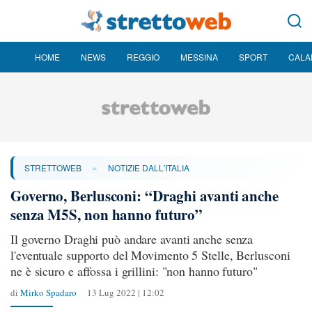
HOME
NEWS
REGGIO
MESSINA
SPORT
CALA
»
STRETTOWEB
NOTIZIE DALL'ITALIA
Governo, Berlusconi: “Draghi avanti anche
senza M5S, non hanno futuro”
Il governo Draghi può andare avanti anche senza
l'eventuale supporto del Movimento 5 Stelle, Berlusconi
ne è sicuro e affossa i grillini: "non hanno futuro"
di
Mirko Spadaro
13 Lug 2022 | 12:02