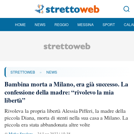
HOME
NEWS
REGGIO
MESSINA
SPORT
CALA
»
STRETTOWEB
NEWS
Bambina morta a Milano, era già successo. La
confessione della madre: “rivolevo la mia
libertà”
Rivoleva la propria libertà Alessia Pifferi, la madre della
piccola Diana, morta di stenti nella sua casa a Milano. La
piccola era stata abbandonata altre volte
di
Mirko Spadaro
24 Lug 2022 | 15:38