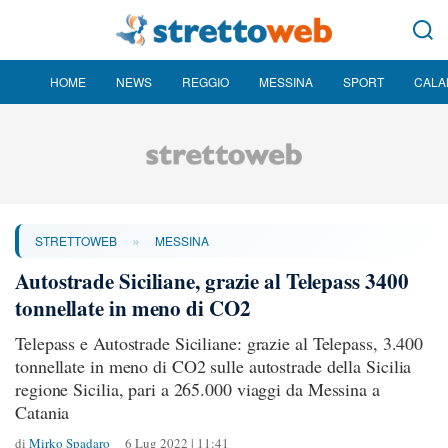
HOME
NEWS
REGGIO
MESSINA
SPORT
CALA
»
STRETTOWEB
MESSINA
Autostrade Siciliane, grazie al Telepass 3400
tonnellate in meno di CO2
Telepass e Autostrade Siciliane: grazie al Telepass, 3.400
tonnellate in meno di CO2 sulle autostrade della Sicilia
regione Sicilia, pari a 265.000 viaggi da Messina a
Catania
di
Mirko Spadaro
6 Lug 2022 | 11:41