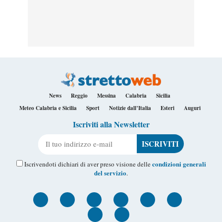
News
Reggio
Messina
Calabria
Sicilia
Meteo Calabria e Sicilia
Sport
Notizie dall’Italia
Esteri
Auguri
Iscriviti alla Newsletter
Il tuo indirizzo e-mail
condizioni generali
Iscrivendoti dichiari di aver preso visione delle
del servizio
.