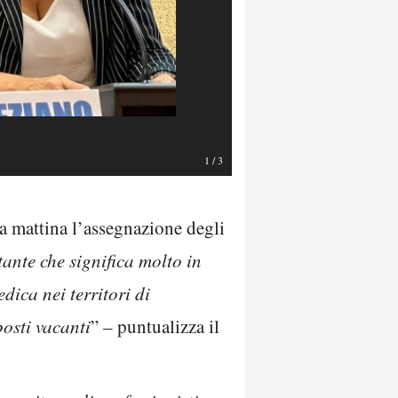
1
/
3
sta mattina l’assegnazione degli
ante che significa molto in
dica nei territori di
posti vacanti
” – puntualizza il