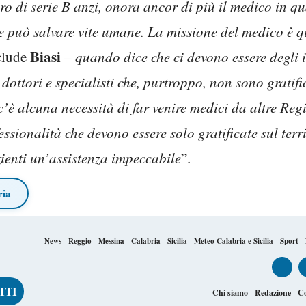
 di serie B anzi, onora ancor di più il medico in qu
 può salvare vite umane. La missione del medico è qu
Biasi
clude
–
quando dice che ci devono essere degli i
ottori e specialisti che, purtroppo, non sono gratific
’è alcuna necessità di far venire medici da altre Reg
essionalità che devono essere solo gratificate sul terr
zienti un’assistenza impeccabile
”.
ria
News
Reggio
Messina
Calabria
Sicilia
Meteo Calabria e Sicilia
Sport
Chi siamo
Redazione
Co