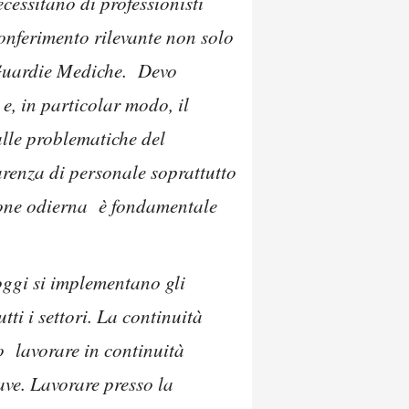
cessitano di professionisti
onferimento rilevante non solo
 Guardie Mediche. Devo
e, in particolar modo, il
alle problematiche del
carenza di personale soprattutto
zione odierna è fondamentale
 oggi si implementano gli
ti i settori. La continuità
o lavorare in continuità
rave. Lavorare presso la