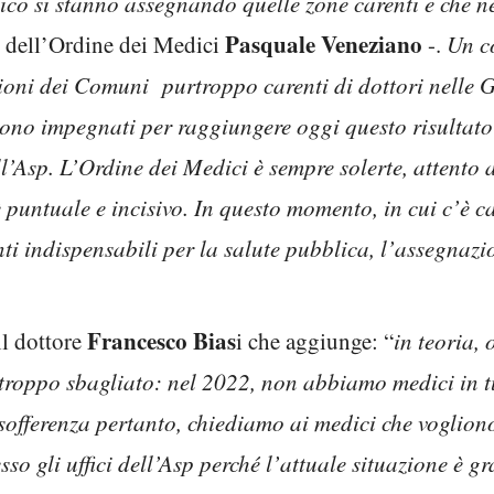
co si stanno assegnando quelle zone carenti e che ne
Pasquale Veneziano
e dell’Ordine dei Medici
-.
Un c
zioni dei Comuni purtroppo carenti di dottori nelle
 sono impegnati per raggiungere oggi questo risultato 
ll’Asp. L’Ordine dei Medici è sempre solerte, attento 
è puntuale e incisivo. In questo momento, in cui c’è 
ti indispensabili per la salute pubblica, l’assegna
Francesco Bias
il dottore
i che aggiunge: “
in teoria,
troppo sbagliato: nel 2022, non abbiamo medici in tut
 sofferenza pertanto, chiediamo ai medici che voglion
esso gli uffici dell’Asp perché l’attuale situazione è g