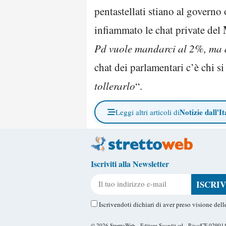
pentastellati stiano al governo 
infiammato le chat private del
Pd vuole mandarci al 2%, ma 
chat dei parlamentari c’è chi si
tollerarlo
“.
Notizie dall'It
Leggi altri articoli di
Iscriviti alla Newsletter
Il tuo indirizzo e-mail
Iscrivendoti dichiari di aver preso visione del
© 2026
StrettoWeb
- Editore Socedit srl - P.iva/CF 0290