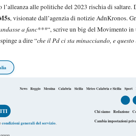
o l’alleanza alle politiche del 2023 rischia di saltare
M5s
, visionate dall’agenzia di notizie AdnKronos. Gri
andasse a fanc***
“, scrive un big del Movimento in 
 spinge a dire “
che il Pd ci sta minacciando, e quest
alia
News
Reggio
Messina
Calabria
Sicilia
Meteo Calabria e Sicilia
Sport
Chi siamo
Redazione
Co
Cambia impostazioni priv
condizioni generali del servizio
le
.
1400800