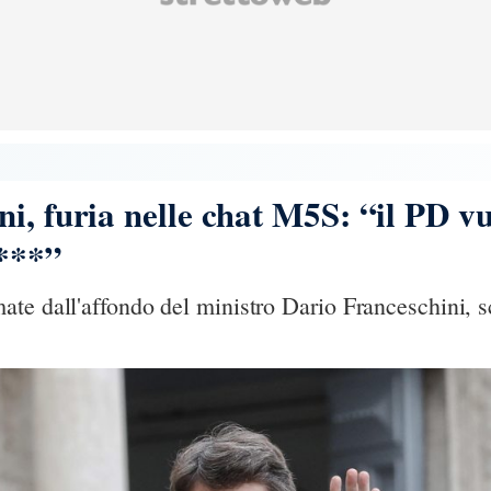
i, furia nelle chat M5S: “il PD v
***”
te dall'affondo del ministro Dario Franceschini, sc