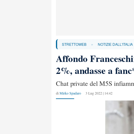
»
STRETTOWEB
NOTIZIE DALL'ITALIA
Affondo Franceschin
2%, andasse a fanc
Chat private del M5S infiamma
di
Mirko Spadaro
3 Lug 2022 | 14:42