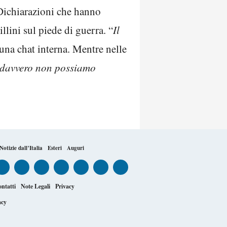
. Dichiarazioni che hanno
llini sul piede di guerra. “
Il
una chat interna. Mentre nelle
o davvero non possiamo
Notizie dall’Italia
Esteri
Auguri
ntatti
Note Legali
Privacy
acy