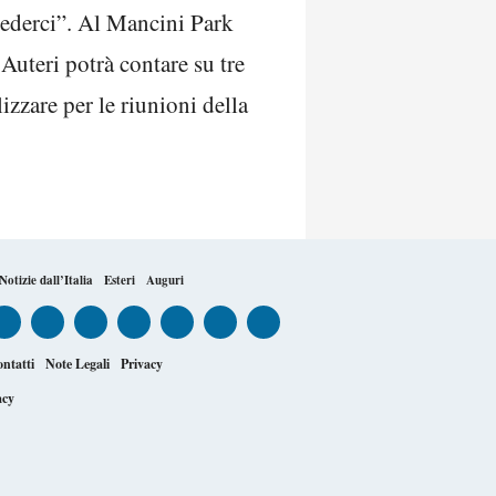
ivederci”. Al Mancini Park
 Auteri potrà contare su tre
izzare per le riunioni della
Notizie dall’Italia
Esteri
Auguri
ntatti
Note Legali
Privacy
acy