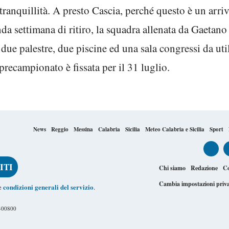
 tranquillità. A presto Cascia, perché questo è un arr
nda settimana di ritiro, la squadra allenata da Gaetano
due palestre, due piscine ed una sala congressi da util
precampionato è fissata per il 31 luglio.
News
Reggio
Messina
Calabria
Sicilia
Meteo Calabria e Sicilia
Sport
Chi siamo
Redazione
Co
Cambia impostazioni priv
condizioni generali del servizio
le
.
1400800