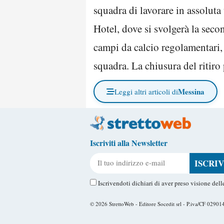
squadra di lavorare in assoluta
Hotel, dove si svolgerà la seco
campi da calcio regolamentari, 
squadra. La chiusura del ritiro 
Messina
Leggi altri articoli di
Iscriviti alla Newsletter
Il tuo indirizzo e-mail
Iscrivendoti dichiari di aver preso visione del
© 2026
StrettoWeb
- Editore Socedit srl - P.iva/CF 0290