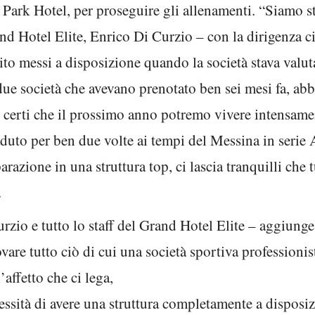
ark Hotel, per proseguire gli allenamenti. “Siamo stat
rand Hotel Elite, Enrico Di Curzio – con la dirigenza c
ito messi a disposizione quando la società stava valuta
 due società che avevano prenotato ben sei mesi fa, a
 certi che il prossimo anno potremo vivere intensamen
uto per ben due volte ai tempi del Messina in serie A
razione in una struttura top, ci lascia tranquilli che t
.
rzio e tutto lo staff del Grand Hotel Elite – aggiunge 
are tutto ciò di cui una società sportiva professionis
affetto che ci lega,
ssità di avere una struttura completamente a disposiz