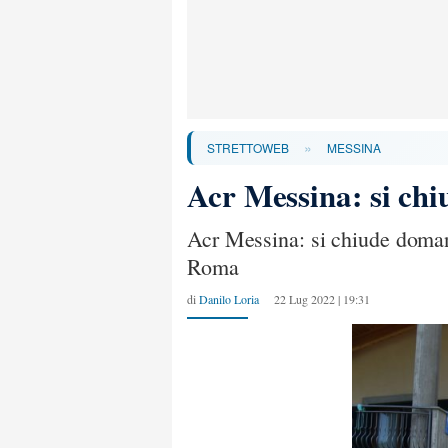
»
STRETTOWEB
MESSINA
Acr Messina: si chi
Acr Messina: si chiude domani
Roma
di
Danilo Loria
22 Lug 2022 | 19:31