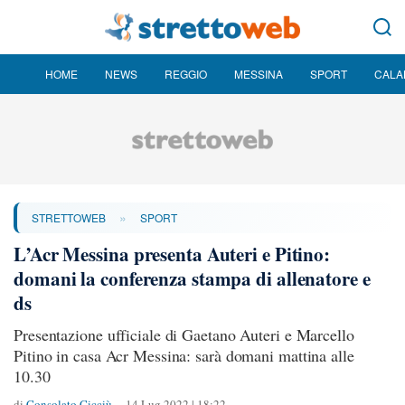
HOME
NEWS
REGGIO
MESSINA
SPORT
CALA
»
STRETTOWEB
SPORT
L’Acr Messina presenta Auteri e Pitino:
domani la conferenza stampa di allenatore e
ds
Presentazione ufficiale di Gaetano Auteri e Marcello
Pitino in casa Acr Messina: sarà domani mattina alle
10.30
di
Consolato Cicciù
14 Lug 2022 | 18:22