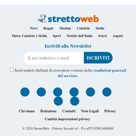
News
Reggio
Messina
Calabria
Sicilia
Meteo Calabria e Sicilia
Sport
Notizie dall’Italia
Esteri
Auguri
Iscriviti alla Newsletter
Il tuo indirizzo e-mail
condizioni generali
Iscrivendoti dichiari di aver preso visione delle
del servizio
.
Chi siamo
Redazione
Contatti
Note Legali
Privacy
Cambia impostazioni privacy
© 2026
StrettoWeb
- Editore Socedit srl - P.iva/CF 02901400800