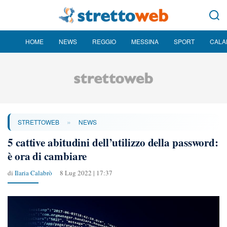
HOME
NEWS
REGGIO
MESSINA
SPORT
CALA
»
STRETTOWEB
NEWS
5 cattive abitudini dell’utilizzo della password:
è ora di cambiare
di
Ilaria Calabrò
8 Lug 2022 | 17:37