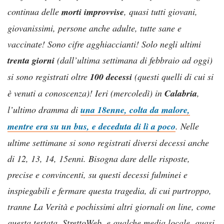
continua delle
morti improvvise
, quasi tutti giovani,
giovanissimi, persone anche adulte, tutte sane e
vaccinate! Sono cifre agghiaccianti! Solo negli ultimi
trenta giorni
(dall’ultima settimana di febbraio ad oggi)
si sono registrati oltre
100 decessi
(questi quelli di cui si
è venuti a conoscenza)! Ieri (mercoledì) in
Calabria
,
l’ultimo dramma di
una 18enne, colta da malore,
mentre era su un bus, e deceduta di lì a poco
. Nelle
ultime settimane si sono registrati diversi decessi anche
di 12, 13, 14, 15enni. Bisogna dare delle risposte,
precise e convincenti, su questi decessi fulminei e
inspiegabili e fermare questa tragedia, di cui purtroppo,
tranne La Verità e pochissimi altri giornali on line, come
questa testata, StrettoWeb, e qualche media locale, quasi