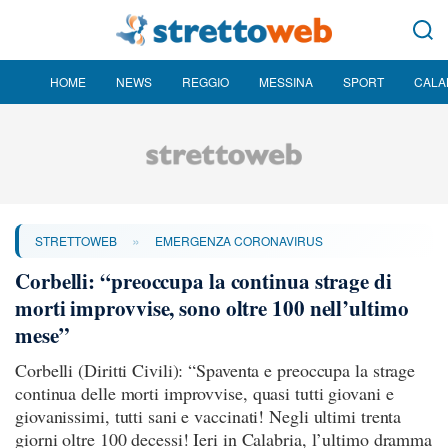
HOME
NEWS
REGGIO
MESSINA
SPORT
CALA
»
STRETTOWEB
EMERGENZA CORONAVIRUS
Corbelli: “preoccupa la continua strage di
morti improvvise, sono oltre 100 nell’ultimo
mese”
Corbelli (Diritti Civili): “Spaventa e preoccupa la strage
continua delle morti improvvise, quasi tutti giovani e
giovanissimi, tutti sani e vaccinati! Negli ultimi trenta
giorni oltre 100 decessi! Ieri in Calabria, l’ultimo dramma